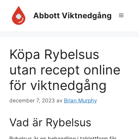
Hoppa
till
Abbott Viktnedgång
Meny
innehåll
Köpa Rybelsus
utan recept online
för viktnedgång
december 7, 2023
av
Brian Murphy
Vad är Rybelsus
Rybelsus är en behandling i tablettform för