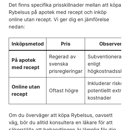
Det finns specifika prisskillnader mellan att köpa
Rybelsus på apotek med recept och inköp
online utan recept. Vi ger dig en jämförelse
nedan:
Inköpsmetod
Pris
Observera
Regerad av
Subventionerat
På apotek
svenska
enligt
med recept
prisregleringar
högkostnadsskyd
Inkluderar risker 
Online utan
Oftast högre
potentiellt extra
recept
kostnader
Om du överväger att köpa Rybelsus, oavsett
väg, bör du alltid konsultera en läkare för att
säkerställa att behandlingen är lämplig för dig